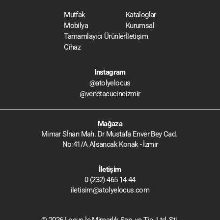
Mutfak
Kataloglar
Mobilya
Kurumsal
Tamamlayıcı Ürünler
İletişim
Cihaz
Instagram
@atolyelocus
@venetacucineizmir
Mağaza
Mimar Sİnan Mah. Dr Mustafa Enver Bey Cad. 
No:41/A Alsancak Konak - İzmir
İletişim
0 (232) 465 14 44
iletisim@atolyelocus.com