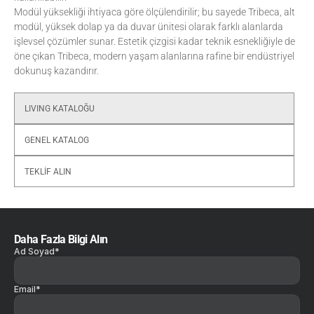
Modül yüksekliği ihtiyaca göre ölçülendirilir; bu sayede Tribeca, alt 
modül, yüksek dolap ya da duvar ünitesi olarak farklı alanlarda 
işlevsel çözümler sunar. Estetik çizgisi kadar teknik esnekliğiyle de 
öne çıkan Tribeca, modern yaşam alanlarına rafine bir endüstriyel 
dokunuş kazandırır.
LIVING KATALOĞU
GENEL KATALOG
TEKLİF ALIN
Daha Fazla Bilgi Alın
Ad Soyad*
Email*